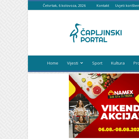
Četvrtak, 6 kolovoza, 2026
Kontakt
Uvjeti korišten
Čapljinski
portal
Home
Vijesti
Sport
Kultura
Pr