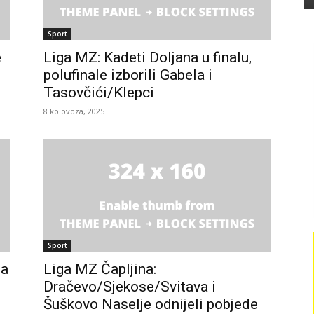
Sport
e
Liga MZ: Kadeti Doljana u finalu,
polufinale izborili Gabela i
Tasovčići/Klepci
8 kolovoza, 2025
Sport
na
Liga MZ Čapljina:
Dračevo/Sjekose/Svitava i
Šuškovo Naselje odnijeli pobjede