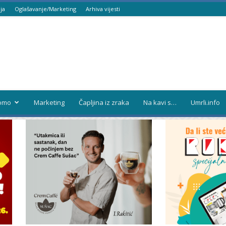
ja
Oglašavanje/Marketing
Arhiva vijesti
omo
Marketing
Čapljina iz zraka
Na kavi s…
Umrli.info