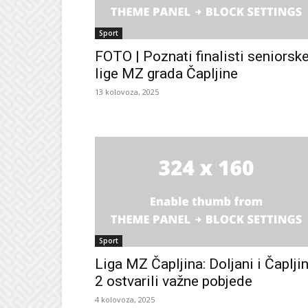
Sport
FOTO | Poznati finalisti seniorsk
lige MZ grada Čapljine
13 kolovoza, 2025
Sport
Liga MZ Čapljina: Doljani i Čaplji
2 ostvarili važne pobjede
4 kolovoza, 2025