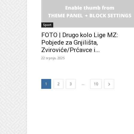
Sport
FOTO | Drugo kolo Lige MZ:
Pobjede za Gnjilišta,
Zviroviće/Prćavce i...
22 srpnja, 2025
...
1
2
3
10