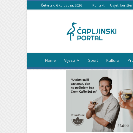
Četvrtak, 6 kolovoza, 2026
Kontakt
Uvjeti korišten
Čapljinski
portal
Home
Vijesti
Sport
Kultura
Pr