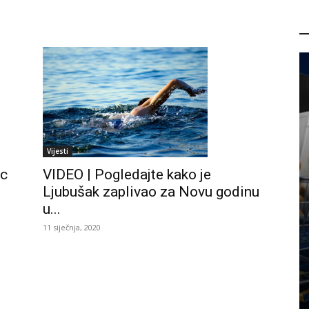
P
Vijesti
ac
VIDEO | Pogledajte kako je
Ljubušak zaplivao za Novu godinu
u...
11 siječnja, 2020