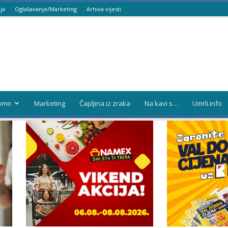
ja
Oglašavanje/Marketing
Arhiva vijesti
omo
Marketing
Čapljina iz zraka
Na kavi s…
Umrli.info