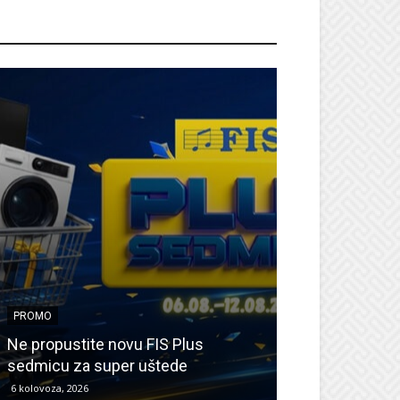
ROMO
PROMO
PROMO
Ne propustite novu FIS Plus
Sretna Osmica
sedmicu za super uštede
Međugorje – s
6 kolovoza, 2026
6 kolovoza, 2026