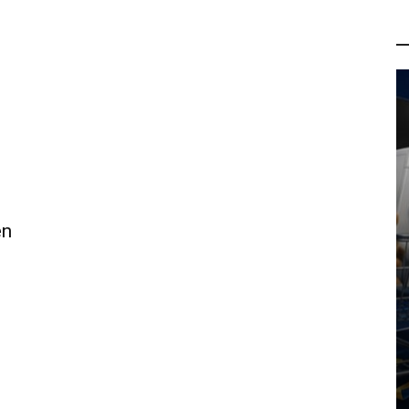
P
en
PROMO
Ljetni popusti u Ljekarnama
Radovanović: Odlične na obuću,
medicinske uređaje i vrhunsku
kozmetiku
6 kolovoza, 2026