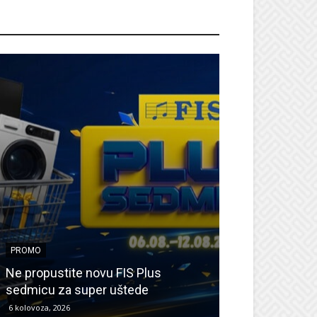
ROMO
PROMO
PROMO
Ne propustite novu FIS Plus
Sretna Osmica
sedmicu za super uštede
Međugorje – s
6 kolovoza, 2026
6 kolovoza, 2026