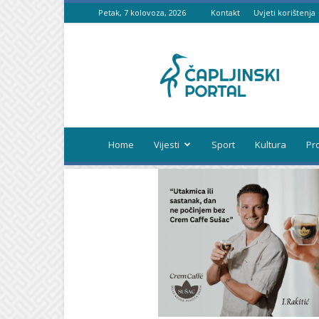
Petak, 7 kolovoza, 2026
Kontakt
Uvjeti korištenja
Čapljinski
portal
Home
Vijesti
Sport
Kultura
Pr