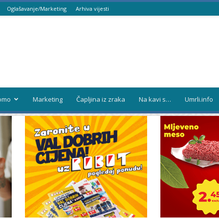
Oglašavanje/Marketing
Arhiva vijesti
omo
Marketing
Čapljina iz zraka
Na kavi s…
Umrli.info