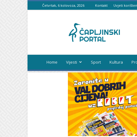
Četvrtak, 6 kolovoza, 2026
Kontakt
Uvjeti korišten
Čapljinski
portal
Home
Vijesti
Sport
Kultura
Pr