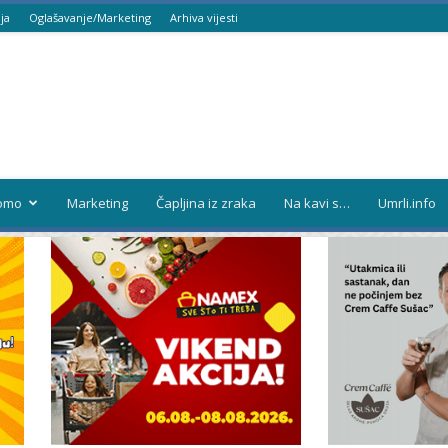
ja
Oglašavanje/Marketing
Arhiva vijesti
omo
Marketing
Čapljina iz zraka
Na kavi s…
Umrli.info