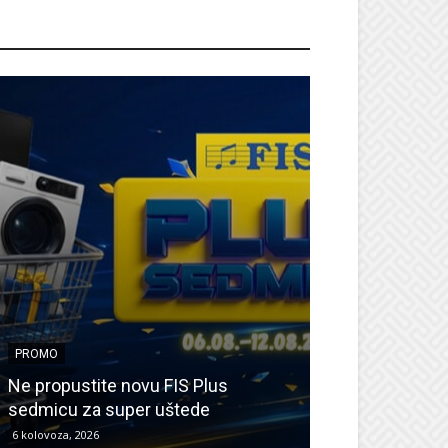
ROMO
PROMO
PROMO
Ne propustite novu FIS Plus
Sretna Osmica
sedmicu za super uštede
Međugorje – s
6 kolovoza, 2026
6 kolovoza, 2026