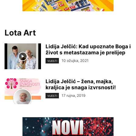
Lota Art
Lidija Jelčić: Kad upoznate Boga i
život s metastazama je prelijep
10 ožujka, 2021
VIJESTI
Lidija Jelčić – žena, majka,
kraljica je snaga izvrsnosti!
17 rujna, 2019
VIJESTI