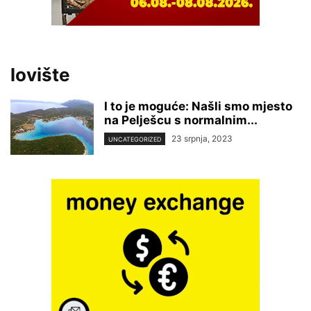
lovište
I to je moguće: Našli smo mjesto
na Pelješcu s normalnim...
23 srpnja, 2023
UNCATEGORIZED