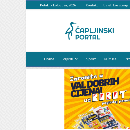
Petak, 7 kolovoza, 2026
Kontakt
Uvjeti korištenja
Čapljinski
portal
Home
Vijesti
Sport
Kultura
Pr