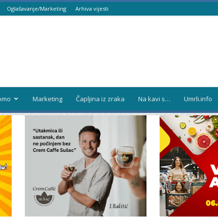
Oglašavanje/Marketing
Arhiva vijesti
omo
Marketing
Čapljina iz zraka
Na kavi s…
Umrli.info