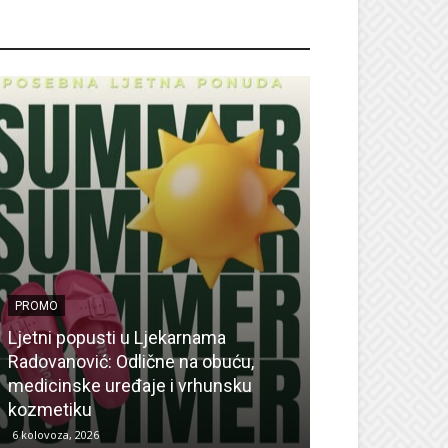
ROMO
PROMO
Ljetni popusti u Ljekarnama
PROMO
Radovanović: Odlične na obuću,
medicinske uređaje i vrhunsku
Ne propustite 
kozmetiku
sedmicu za su
6 kolovoza, 2026
6 kolovoza, 2026