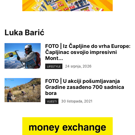
Luka Barić
FOTO | Iz Čapljine do vrha Europe:
Čapljinac osvojio impresivni
Mont...
24 srpnja, 2026
LIFESTYLE
FOTO | U akciji pošumljavanja
Gradine zasađeno 700 sadnica
bora
30 listopada, 2021
VIJESTI