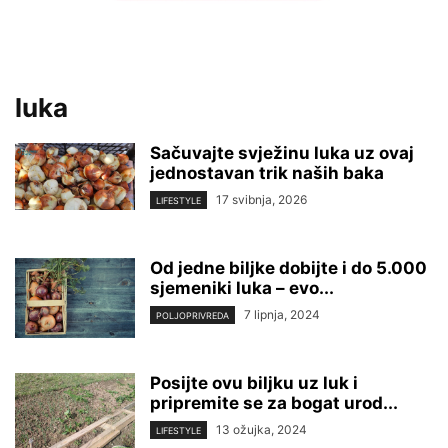
luka
Sačuvajte svježinu luka uz ovaj
jednostavan trik naših baka
17 svibnja, 2026
LIFESTYLE
Od jedne biljke dobijte i do 5.000
sjemeniki luka – evo...
7 lipnja, 2024
POLJOPRIVREDA
Posijte ovu biljku uz luk i
pripremite se za bogat urod...
13 ožujka, 2024
LIFESTYLE