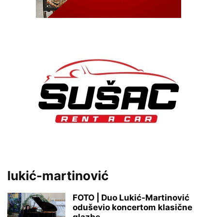
lukić-martinović
FOTO | Duo Lukić-Martinović
oduševio koncertom klasične