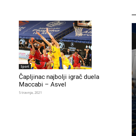
P
Sport
Čapljinac najbolji igrač duela
Maccabi – Asvel
5 travnja, 2021