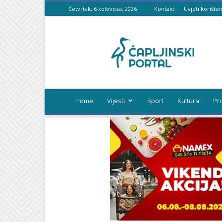
Četvrtak, 6 kolovoza, 2026
Kontakt
Uvjeti korišten
Čapljinski
portal
Home
Vijesti
Sport
Kultura
Pr