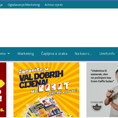
ja
Oglašavanje/Marketing
Arhiva vijesti
omo
Marketing
Čapljina iz zraka
Na kavi s…
Umrli.info