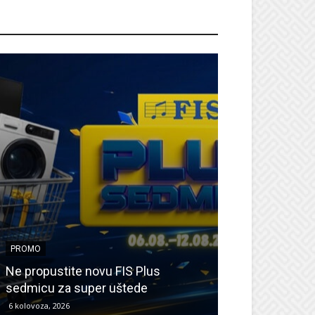
ROMO
PROMO
PROMO
Ne propustite novu FIS Plus
Sretna Osmica
sedmicu za super uštede
Međugorje – s
6 kolovoza, 2026
6 kolovoza, 2026