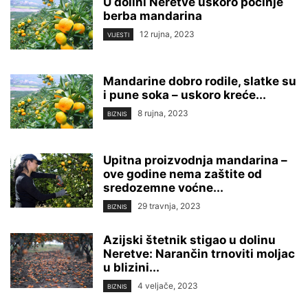
U dolini Neretve uskoro počinje
berba mandarina
12 rujna, 2023
VIJESTI
Mandarine dobro rodile, slatke su
i pune soka – uskoro kreće...
8 rujna, 2023
BIZNIS
Upitna proizvodnja mandarina –
ove godine nema zaštite od
sredozemne voćne...
29 travnja, 2023
BIZNIS
Azijski štetnik stigao u dolinu
Neretve: Narančin trnoviti moljac
u blizini...
4 veljače, 2023
BIZNIS