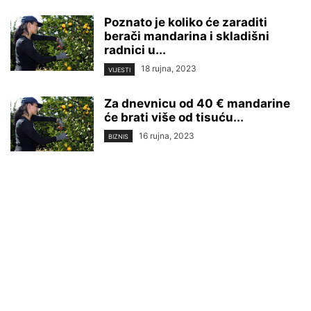
Poznato je koliko će zaraditi
berači mandarina i skladišni
radnici u...
18 rujna, 2023
VIJESTI
Za dnevnicu od 40 € mandarine
će brati više od tisuću...
16 rujna, 2023
BIZNIS