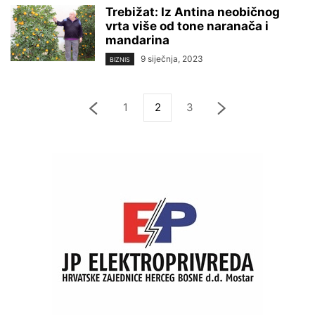
Trebižat: Iz Antina neobičnog
vrta više od tone naranača i
mandarina
9 siječnja, 2023
BIZNIS
1
2
3