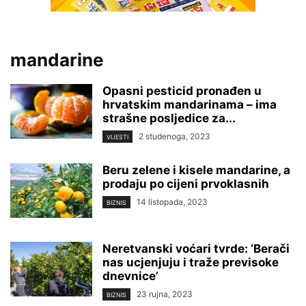
mandarine
Opasni pesticid pronađen u
hrvatskim mandarinama – ima
strašne posljedice za...
2 studenoga, 2023
VIJESTI
Beru zelene i kisele mandarine, a
prodaju po cijeni prvoklasnih
14 listopada, 2023
BIZNIS
Neretvanski voćari tvrde: ‘Berači
nas ucjenjuju i traže previsoke
dnevnice’
23 rujna, 2023
BIZNIS