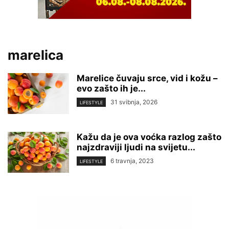
marelica
Marelice čuvaju srce, vid i kožu –
evo zašto ih je...
31 svibnja, 2026
LIFESTYLE
Kažu da je ova voćka razlog zašto
najzdraviji ljudi na svijetu...
6 travnja, 2023
LIFESTYLE