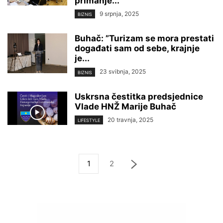
primanje...
9 srpnja, 2025
BIZNIS
Buhač: ”Turizam se mora prestati
događati sam od sebe, krajnje
je...
23 svibnja, 2025
BIZNIS
Uskrsna čestitka predsjednice
Vlade HNŽ Marije Buhač
20 travnja, 2025
LIFESTYLE
1
2