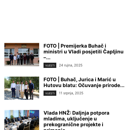
FOTO | Premijerka Buhač i
ministri u Vladi posjetili Čapljinu
–...
24 rujna, 2025
VIJESTI
FOTO | Buhač, Jurica i Marić u
Hutovu blatu: Očuvanje prirode...
11 srpnja, 2025
VIJESTI
Vlada HNŽ: Daljnja potpora
mladima, uključenje u
prekogranične projekte i