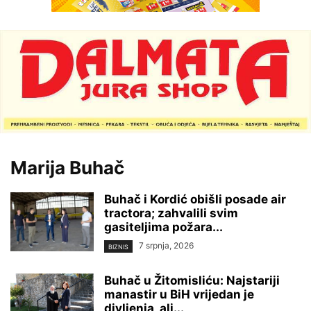
Marija Buhač
Buhač i Kordić obišli posade air
tractora; zahvalili svim
gasiteljima požara...
7 srpnja, 2026
BIZNIS
Buhač u Žitomisliću: Najstariji
manastir u BiH vrijedan je
divljenja, ali...