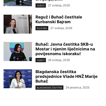
27 svibnja, 2026
VIJESTI
Raguž i Buhač čestitale
Kurbanski Bajram
27 svibnja, 2026
KULTURA
Buhač: Javna čestitka SKB-u
Mostar i njenim liječnicima na
povijesnomu iskoraku!
26 svibnja, 2026
VIJESTI
Blagdanska čestitka
predsjednice Vlade HNŽ Marije
Buhač
24 prosinca, 2025
BLAGDANSKE ČESTITKE