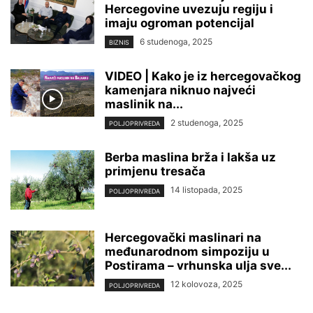
Hercegovine uvezuju regiju i
imaju ogroman potencijal
6 studenoga, 2025
BIZNIS
VIDEO | Kako je iz hercegovačkog
kamenjara niknuo najveći
maslinik na...
2 studenoga, 2025
POLJOPRIVREDA
Berba maslina brža i lakša uz
primjenu tresača
14 listopada, 2025
POLJOPRIVREDA
Hercegovački maslinari na
međunarodnom simpoziju u
Postirama – vrhunska ulja sve...
12 kolovoza, 2025
POLJOPRIVREDA