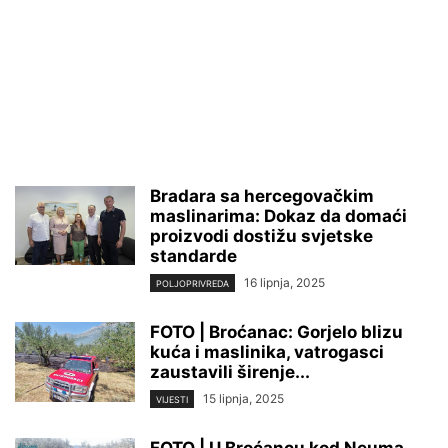
Bradara sa hercegovačkim
maslinarima: Dokaz da domaći
proizvodi dostižu svjetske
standarde
16 lipnja, 2025
POLJOPRIVREDA
FOTO | Broćanac: Gorjelo blizu
kuća i maslinika, vatrogasci
zaustavili širenje...
15 lipnja, 2025
VIJESTI
FOTO | U Broćancu kod Neuma