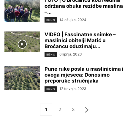
održana obuka rezidbe maslina
–...
14 ožujka, 2024
BIZNIS
VIDEO | Fascinatne snimke –
maslinici obitelji Matić u
Broćancu oduzimaju...
6 lipnja, 2023
BIZNIS
Pune ruke posla u maslinicima i
ovoga mjeseca: Donosimo
preporuke stručnjaka
12 travnja, 2023
BIZNIS
1
2
3