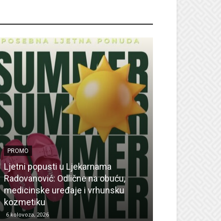
ROMO
PROMO
Ljetni popusti u Ljekarnama
PROMO
Radovanović: Odlične na obuću,
medicinske uređaje i vrhunsku
Ne propustite 
kozmetiku
sedmicu za su
6 kolovoza, 2026
6 kolovoza, 2026