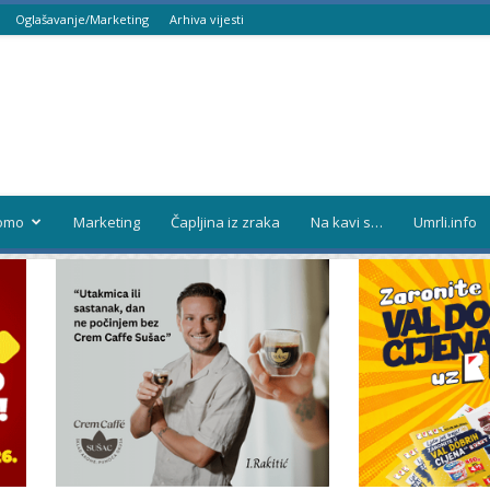
Oglašavanje/Marketing
Arhiva vijesti
omo
Marketing
Čapljina iz zraka
Na kavi s…
Umrli.info