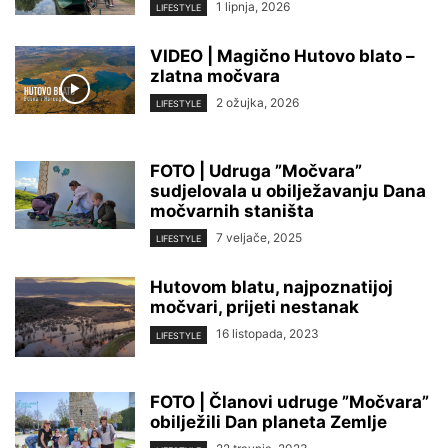
1 lipnja, 2026
LIFESTYLE
VIDEO | Magično Hutovo blato –
zlatna močvara
2 ožujka, 2026
LIFESTYLE
FOTO | Udruga ”Močvara”
sudjelovala u obilježavanju Dana
močvarnih staništa
7 veljače, 2025
LIFESTYLE
Hutovom blatu, najpoznatijoj
močvari, prijeti nestanak
16 listopada, 2023
LIFESTYLE
FOTO | Članovi udruge ”Močvara”
obilježili Dan planeta Zemlje