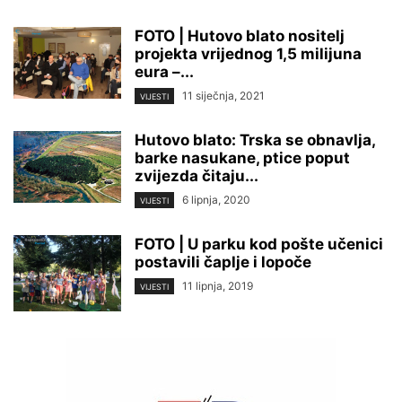
FOTO | Hutovo blato nositelj
projekta vrijednog 1,5 milijuna
eura –...
11 siječnja, 2021
VIJESTI
Hutovo blato: Trska se obnavlja,
barke nasukane, ptice poput
zvijezda čitaju...
6 lipnja, 2020
VIJESTI
FOTO | U parku kod pošte učenici
postavili čaplje i lopoče
11 lipnja, 2019
VIJESTI