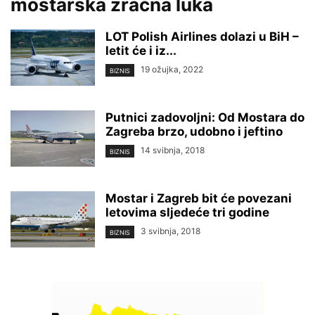
mostarska zračna luka
LOT Polish Airlines dolazi u BiH –
letit će i iz...
19 ožujka, 2022
BIZNIS
Putnici zadovoljni: Od Mostara do
Zagreba brzo, udobno i jeftino
14 svibnja, 2018
BIZNIS
Mostar i Zagreb bit će povezani
letovima sljedeće tri godine
3 svibnja, 2018
BIZNIS