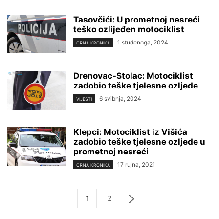
Tasovčići: U prometnoj nesreći
teško ozlijeđen motociklist
1 studenoga, 2024
CRNA KRONIKA
Drenovac-Stolac: Motociklist
zadobio teške tjelesne ozljede
6 svibnja, 2024
VIJESTI
Klepci: Motociklist iz Višića
zadobio teške tjelesne ozljede u
prometnoj nesreći
17 rujna, 2021
CRNA KRONIKA
1
2