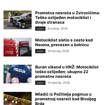
Prometna nesreća u Zvirovićima:
Teško ozlijeđen motociklist i
dvoje stranaca
8 svibnja, 2026
VIJESTI
Motociklist sletio s ceste kod
Neuma, prevezen u bolnicu
26 travnja, 2026
VIJESTI
Buran vikend u HNŽ: Motociklist
teško ozlijeđen; ukupno 22
prometne nesreće
19 siječnja, 2026
VIJESTI
Mladić iz Počitelja poginuo u
prometnoj nesreći kod Bivoljeg
Brda