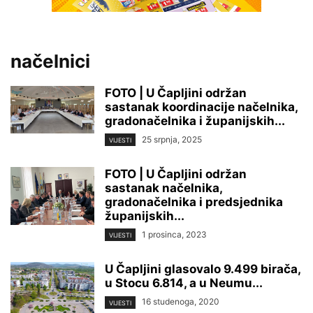
načelnici
FOTO | U Čapljini održan
sastanak koordinacije načelnika,
gradonačelnika i županijskih...
25 srpnja, 2025
VIJESTI
FOTO | U Čapljini održan
sastanak načelnika,
gradonačelnika i predsjednika
županijskih...
1 prosinca, 2023
VIJESTI
U Čapljini glasovalo 9.499 birača,
u Stocu 6.814, a u Neumu...
16 studenoga, 2020
VIJESTI