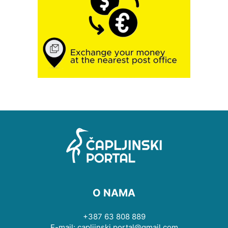
O NAMA
+387 63 808 889
E-mail: capljinski.portal@gmail.com