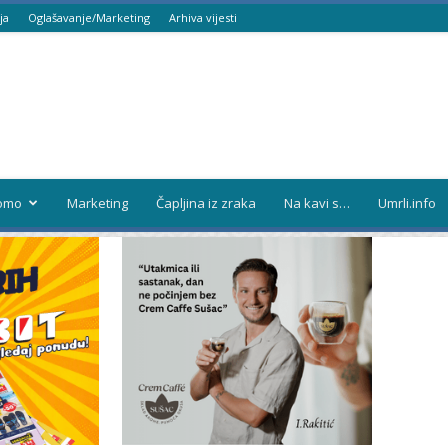
ja
Oglašavanje/Marketing
Arhiva vijesti
omo
Marketing
Čapljina iz zraka
Na kavi s…
Umrli.info