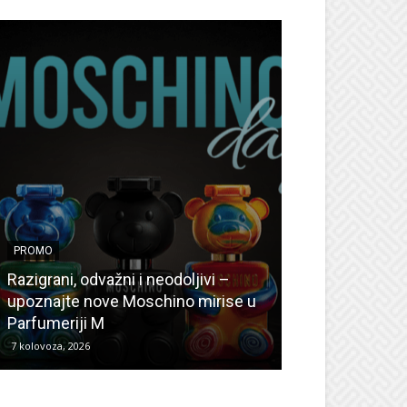
PROMO
PROMO
Ljetni popusti
Razigrani, odvažni i neodoljivi –
Radovanović: O
upoznajte nove Moschino mirise u
medicinske ur
Parfumeriji M
kozmetiku
7 kolovoza, 2026
6 kolovoza, 2026