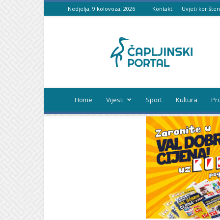
Nedjelja, 9 kolovoza, 2026
Kontakt
Uvjeti korišten
Čapljinski
portal
Home
Vijesti
Sport
Kultura
Pr