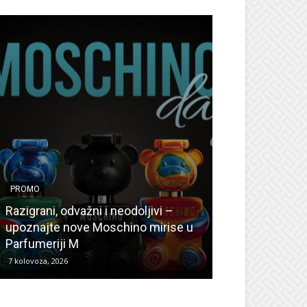
PROMO
PROMO
Ljetni popusti
Razigrani, odvažni i neodoljivi –
Radovanović: O
upoznajte nove Moschino mirise u
medicinske ur
Parfumeriji M
kozmetiku
7 kolovoza, 2026
6 kolovoza, 2026