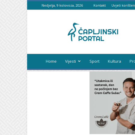
Nedjelja, 9 kolovoza, 2026
Kontakt
Uvjeti korišten
Čapljinski
portal
Home
Vijesti
Sport
Kultura
Pr