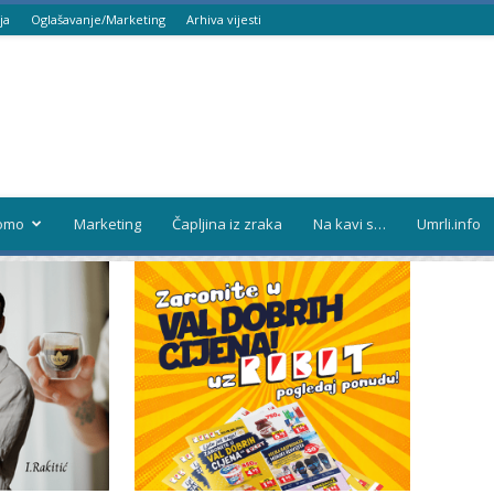
ja
Oglašavanje/Marketing
Arhiva vijesti
omo
Marketing
Čapljina iz zraka
Na kavi s…
Umrli.info