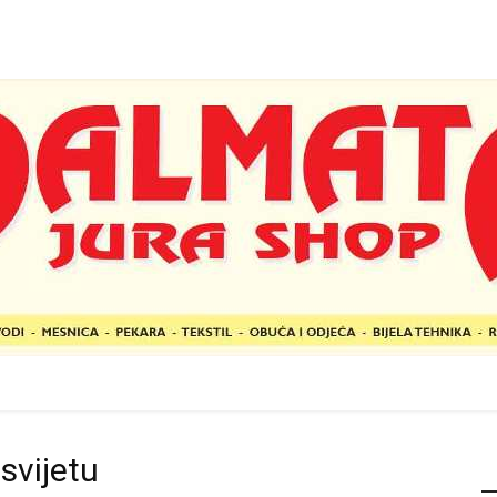
 svijetu
P