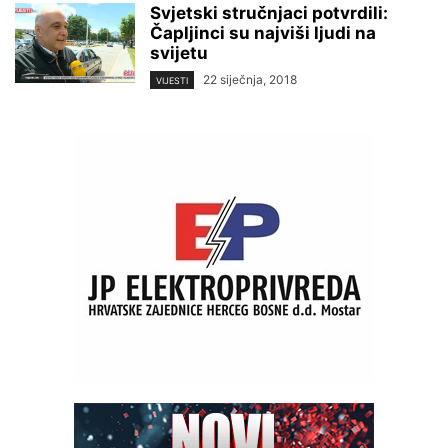
Svjetski stručnjaci potvrdili:
Čapljinci su najviši ljudi na
svijetu
22 siječnja, 2018
VIJESTI