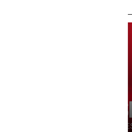
P
PROMO
Ne propustite novu FIS Plus
sedmicu za super uštede
6 kolovoza, 2026