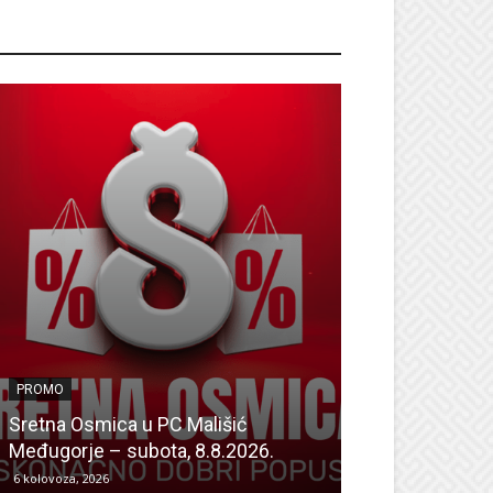
ROMO
PROMO
PROMO
Dan odličnih a
Sretna Osmica u PC Mališić
Sretna Osmica
Međugorje – subota, 8.8.2026.
Mališić Home
6 kolovoza, 2026
6 kolovoza, 2026