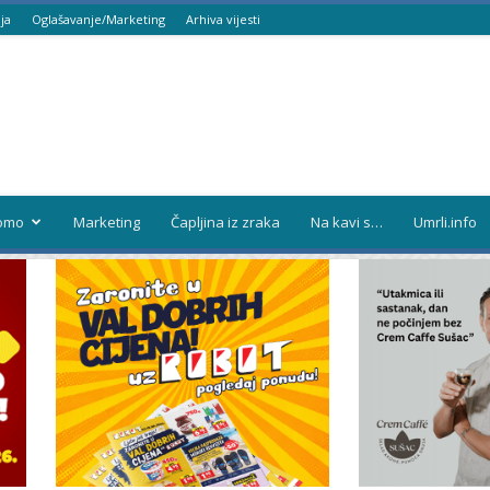
ja
Oglašavanje/Marketing
Arhiva vijesti
omo
Marketing
Čapljina iz zraka
Na kavi s…
Umrli.info