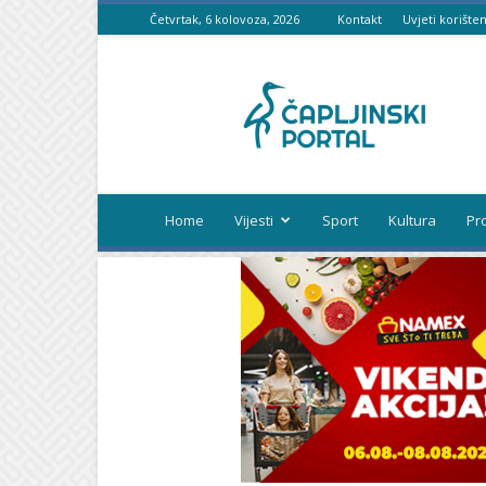
Četvrtak, 6 kolovoza, 2026
Kontakt
Uvjeti korišten
Čapljinski
portal
Home
Vijesti
Sport
Kultura
Pr