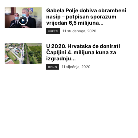
Gabela Polje dobiva obrambeni
nasip – potpisan sporazum
vrijedan 6,5 milijuna...
11 studenoga, 2020
VIJESTI
U 2020. Hrvatska će donirati
Čapljini 4. milijuna kuna za
izgradnju...
11 siječnja, 2020
BIZNIS