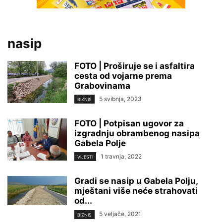
nasip
FOTO | Proširuje se i asfaltira
cesta od vojarne prema
Grabovinama
5 svibnja, 2023
BIZNIS
FOTO | Potpisan ugovor za
izgradnju obrambenog nasipa
Gabela Polje
1 travnja, 2022
VIJESTI
Gradi se nasip u Gabela Polju,
mještani više neće strahovati
od...
5 veljače, 2021
BIZNIS