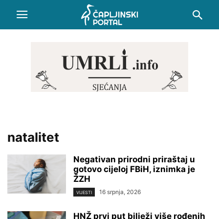
natalitet
Negativan prirodni priraštaj u
gotovo cijeloj FBiH, iznimka je
ŽZH
16 srpnja, 2026
VIJESTI
HNŽ prvi put bilježi više rođenih