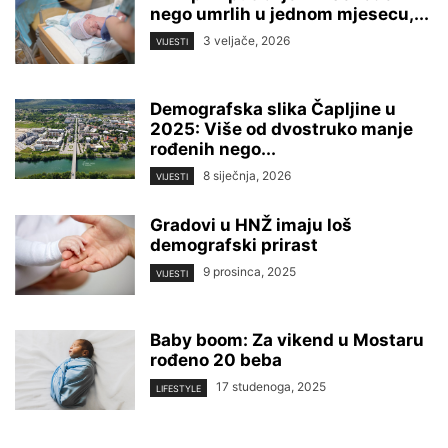
nego umrlih u jednom mjesecu,...
3 veljače, 2026
VIJESTI
Demografska slika Čapljine u
2025: Više od dvostruko manje
rođenih nego...
8 siječnja, 2026
VIJESTI
Gradovi u HNŽ imaju loš
demografski prirast
9 prosinca, 2025
VIJESTI
Baby boom: Za vikend u Mostaru
rođeno 20 beba
17 studenoga, 2025
LIFESTYLE