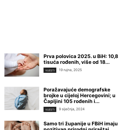
Prva polovica 2025. u BiH: 10,8
tisuća rođenih, više od 18...
19 rujna, 2025
VIJESTI
Poražavajuće demografske
brojke u cijeloj Hercegovini; u
Čapljini 105 rođenih i...
9 siječnja, 2024
VIJESTI
Samo tri županije u FBiH imaju
pozitivan prirodni priraštaj