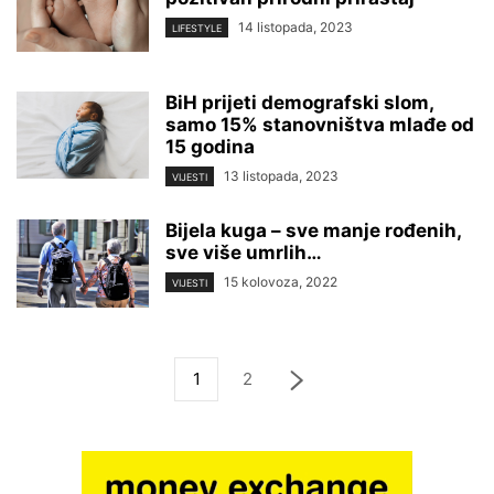
14 listopada, 2023
LIFESTYLE
BiH prijeti demografski slom,
samo 15% stanovništva mlađe od
15 godina
13 listopada, 2023
VIJESTI
Bijela kuga – sve manje rođenih,
sve više umrlih…
15 kolovoza, 2022
VIJESTI
1
2