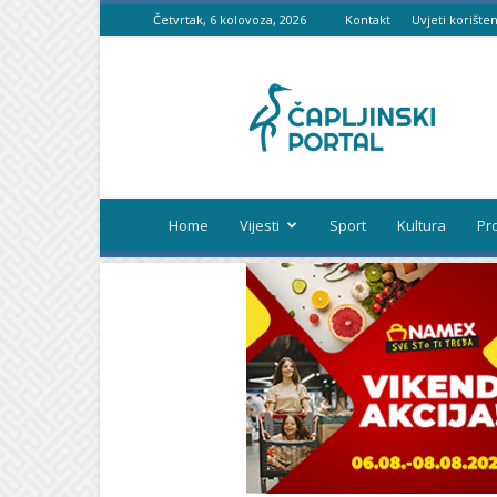
Četvrtak, 6 kolovoza, 2026
Kontakt
Uvjeti korišten
Čapljinski
portal
Home
Vijesti
Sport
Kultura
Pr