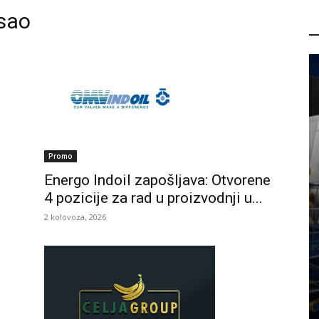
osao
P
Promo
Energo Indoil zapošljava: Otvorene
4 pozicije za rad u proizvodnji u...
2 kolovoza, 2026