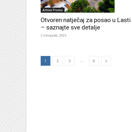
Arhiva Promo
Otvoren natječaj za posao u Lasti
– saznajte sve detalje
2 listopada, 2025
...
1
2
3
6