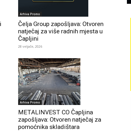
Arhiva Promo
i
Čelja Group zapošljava: Otvoren
natječaj za više radnih mjesta u
Čapljini
28 veljače, 2026
Arhiva Promo
METALINVEST CO Čapljina
zapošljava: Otvoren natječaj za
pomoćnika skladištara