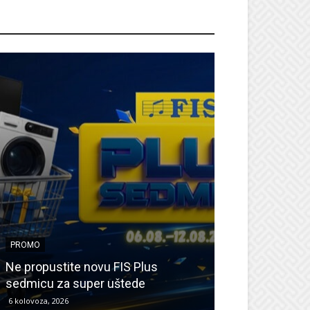
ROMO
PROMO
PROMO
Ne propustite novu FIS Plus
Sretna Osmica
sedmicu za super uštede
Međugorje – s
6 kolovoza, 2026
6 kolovoza, 2026