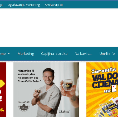
ja
Oglašavanje/Marketing
Arhiva vijesti
omo
Marketing
Čapljina iz zraka
Na kavi s…
Umrli.info