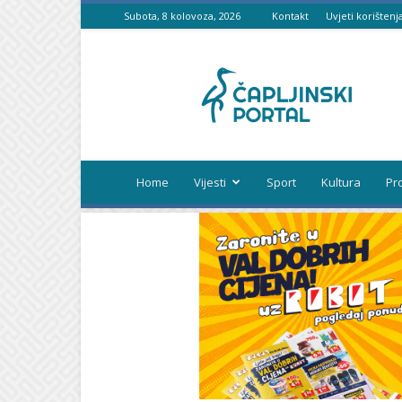
Subota, 8 kolovoza, 2026
Kontakt
Uvjeti korištenj
Čapljinski
portal
Home
Vijesti
Sport
Kultura
Pr