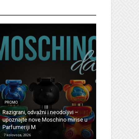
ROMO
PROMO
PROMO
Ljetni popusti
Razigrani, odvažni i neodoljivi –
Radovanović: O
upoznajte nove Moschino mirise u
medicinske ur
Parfumeriji M
kozmetiku
7 kolovoza, 2026
6 kolovoza, 2026