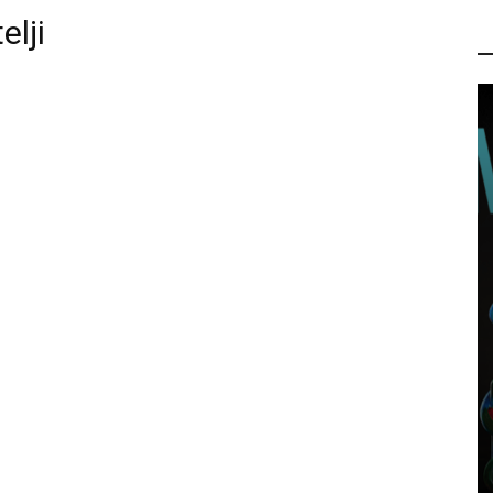
elji
P