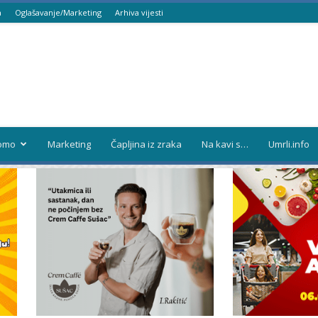
a
Oglašavanje/Marketing
Arhiva vijesti
omo
Marketing
Čapljina iz zraka
Na kavi s…
Umrli.info