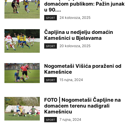
domaćom publikom: Pažin junak
u 90....
24 kolovoza, 2025
SPORT
Čapljina u nedjelju domaćin
Kamešnici u Bjelavama
20 kolovoza, 2025
SPORT
Nogometaši Višića poraženi od
Kamešnice
15 rujna, 2024
SPORT
FOTO | Nogometaši Čapljine na
domaćem terenu nadigrali
Kamešnicu
7 rujna, 2024
SPORT