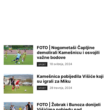
FOTO | Nogometaši Čapljine
demolirali Kamešnicu i osvojili
važne bodove
18 svibnja, 2024
SPORT
Kamešnica pobijedila Višiće koji
su igrali za Miku
28 travnja, 2024
SPORT
FOTO | Žobrak i Bunoza donijeli
Višićima pobjedu nad