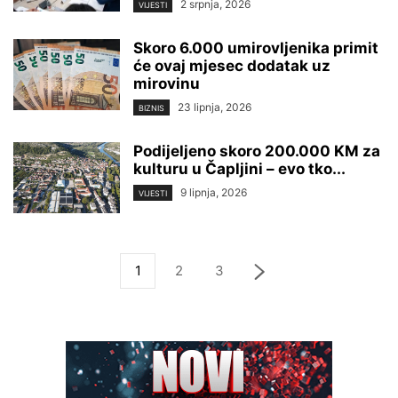
2 srpnja, 2026
VIJESTI
Skoro 6.000 umirovljenika primit
će ovaj mjesec dodatak uz
mirovinu
23 lipnja, 2026
BIZNIS
Podijeljeno skoro 200.000 KM za
kulturu u Čapljini – evo tko...
9 lipnja, 2026
VIJESTI
1
2
3