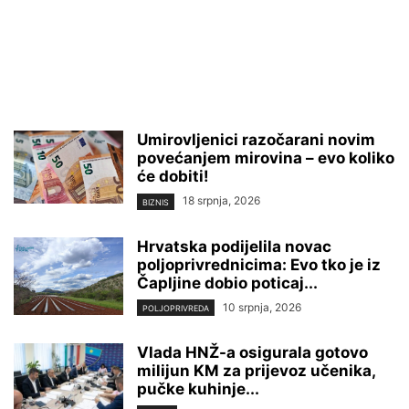
Umirovljenici razočarani novim
povećanjem mirovina – evo koliko
će dobiti!
18 srpnja, 2026
BIZNIS
Hrvatska podijelila novac
poljoprivrednicima: Evo tko je iz
Čapljine dobio poticaj...
10 srpnja, 2026
POLJOPRIVREDA
Vlada HNŽ-a osigurala gotovo
milijun KM za prijevoz učenika,
pučke kuhinje...