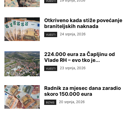
29 srpnja, 2026
VIJESTI
Otkriveno kada stiže povećanje
braniteljskih naknada
24 srpnja, 2026
VIJESTI
224.000 eura za Čapljinu od
Vlade RH – evo tko je...
23 srpnja, 2026
VIJESTI
Radnik za mjesec dana zaradio
skoro 150.000 eura
20 srpnja, 2026
BIZNIS