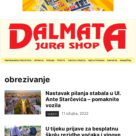
obrezivanje
Nastavak pilanja stabala u Ul.
Ante Starčevića – pomaknite
vozila
11 ožujka, 2022
VIJESTI
U tijeku prijave za besplatnu
školu rezidbe voćaka i vinove