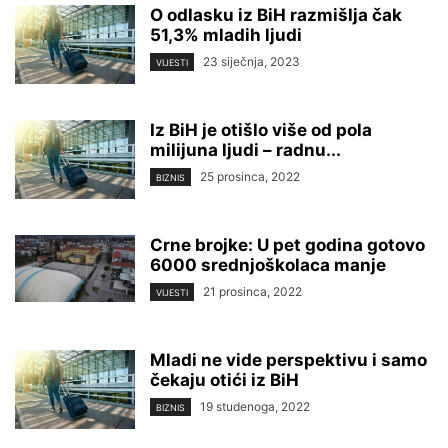
O odlasku iz BiH razmišlja čak
51,3% mladih ljudi
23 siječnja, 2023
VIJESTI
Iz BiH je otišlo više od pola
milijuna ljudi – radnu...
25 prosinca, 2022
BIZNIS
Crne brojke: U pet godina gotovo
6000 srednjoškolaca manje
21 prosinca, 2022
VIJESTI
Mladi ne vide perspektivu i samo
čekaju otići iz BiH
19 studenoga, 2022
BIZNIS