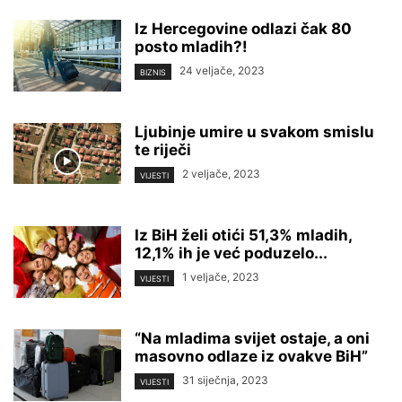
Iz Hercegovine odlazi čak 80
posto mladih?!
24 veljače, 2023
BIZNIS
Ljubinje umire u svakom smislu
te riječi
2 veljače, 2023
VIJESTI
Iz BiH želi otići 51,3% mladih,
12,1% ih je već poduzelo...
1 veljače, 2023
VIJESTI
“Na mladima svijet ostaje, a oni
masovno odlaze iz ovakve BiH”
31 siječnja, 2023
VIJESTI