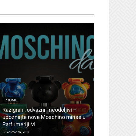
ROMO
PROMO
PROMO
Ljetni popusti
Razigrani, odvažni i neodoljivi –
Radovanović: O
upoznajte nove Moschino mirise u
medicinske ur
Parfumeriji M
kozmetiku
7 kolovoza, 2026
6 kolovoza, 2026