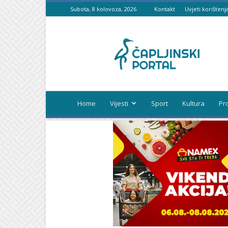
Subota, 8 kolovoza, 2026
Kontakt
Uvjeti korištenj
Čapljinski
portal
Home
Vijesti
Sport
Kultura
Pr