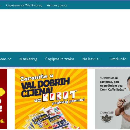
a
Oglašavanje/Marketing
Arhiva vijesti
omo
Marketing
Čapljina iz zraka
Na kavi s…
Umrli.info