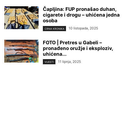
Čapljina: FUP pronašao duhan,
cigarete i drogu – uhićena jedna
osoba
10 listopada, 2025
CRNA KRONIKA
FOTO | Pretres u Gabeli –
pronađeno oružje i eksploziv,
uhićena...
11 lipnja, 2025
VIJESTI