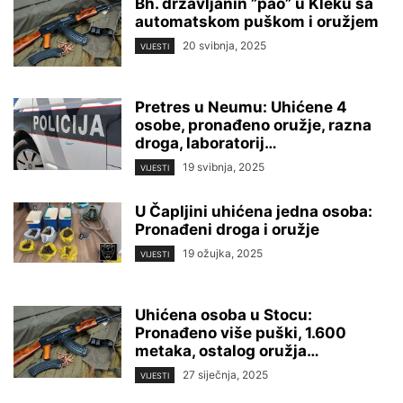
Bh. državljanin ”pao” u Kleku sa
automatskom puškom i oružjem
20 svibnja, 2025
VIJESTI
Pretres u Neumu: Uhićene 4
osobe, pronađeno oružje, razna
droga, laboratorij…
19 svibnja, 2025
VIJESTI
U Čapljini uhićena jedna osoba:
Pronađeni droga i oružje
19 ožujka, 2025
VIJESTI
Uhićena osoba u Stocu:
Pronađeno više puški, 1.600
metaka, ostalog oružja…
27 siječnja, 2025
VIJESTI