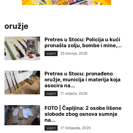
oružje
Pretres u Stocu: Policija u kući
pronašla zolju, bombe i mine,...
25 travnja, 2026
VIJESTI
Pretres u Stocu: pronađeno
oružje, municija i materija koja
asocira na...
11 veljače, 2026
VIJESTI
FOTO | Čapljina: 2 osobe lišene
slobode zbog osnova sumnje
na...
17 listopada, 2025
VIJESTI