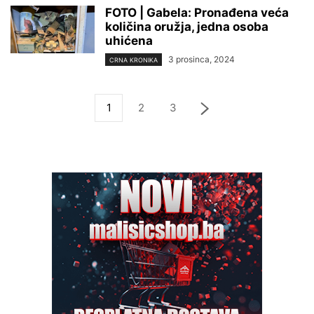
FOTO | Gabela: Pronađena veća
količina oružja, jedna osoba
uhićena
3 prosinca, 2024
CRNA KRONIKA
1
2
3