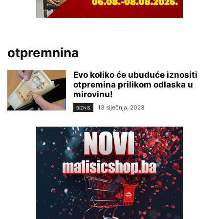
otpremnina
Evo koliko će ubuduće iznositi
otpremina prilikom odlaska u
mirovinu!
13 siječnja, 2023
BIZNIS