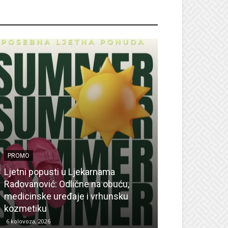
ROMO
PROMO
Ljetni popusti u Ljekarnama
PROMO
Radovanović: Odlične na obuću,
medicinske uređaje i vrhunsku
Ne propustite 
kozmetiku
sedmicu za su
6 kolovoza, 2026
6 kolovoza, 2026