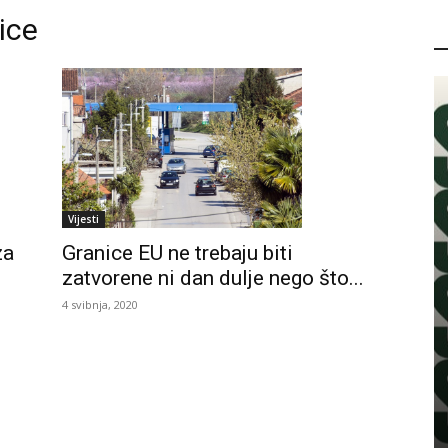
ice
P
Vijesti
za
Granice EU ne trebaju biti
zatvorene ni dan dulje nego što...
4 svibnja, 2020