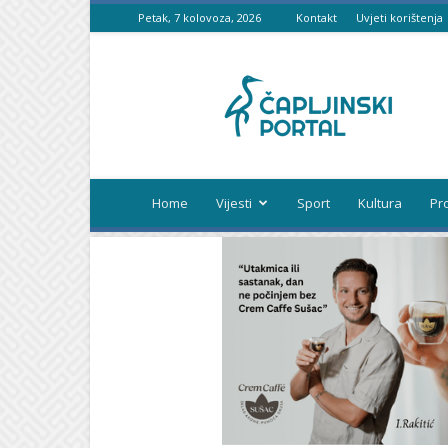
Petak, 7 kolovoza, 2026
Kontakt
Uvjeti korištenja
Čapljinski
portal
Home
Vijesti
Sport
Kultura
Pr