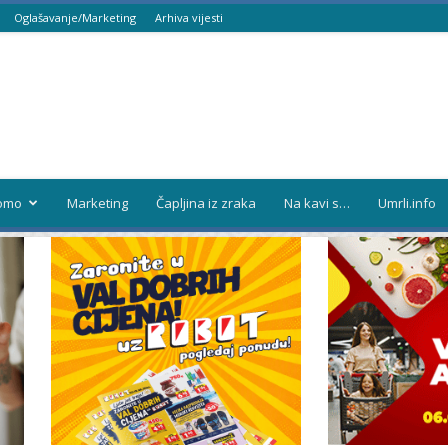
Oglašavanje/Marketing
Arhiva vijesti
omo
Marketing
Čapljina iz zraka
Na kavi s…
Umrli.info