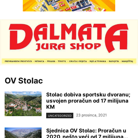
OV Stolac
Stolac dobiva sportsku dvoranu;
usvojen proračun od 17 milijuna
KM
23 prosinca, 2021
UNCATEGORIZED
Sjednica OV Stolac: Proračun u
2020. nešto veći od 7 milijuna...