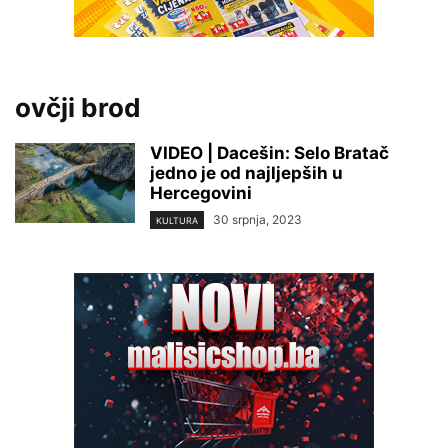
ovčji brod
VIDEO | Dacešin: Selo Bratač
jedno je od najljepših u
Hercegovini
30 srpnja, 2023
KULTURA