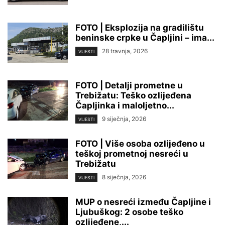
FOTO | Eksplozija na gradilištu
beninske crpke u Čapljini – ima...
28 travnja, 2026
VIJESTI
FOTO | Detalji prometne u
Trebižatu: Teško ozlijeđena
Čapljinka i maloljetno...
9 siječnja, 2026
VIJESTI
FOTO | Više osoba ozlijeđeno u
teškoj prometnoj nesreći u
Trebižatu
8 siječnja, 2026
VIJESTI
MUP o nesreći između Čapljine i
Ljubuškog: 2 osobe teško
ozlijeđene,...