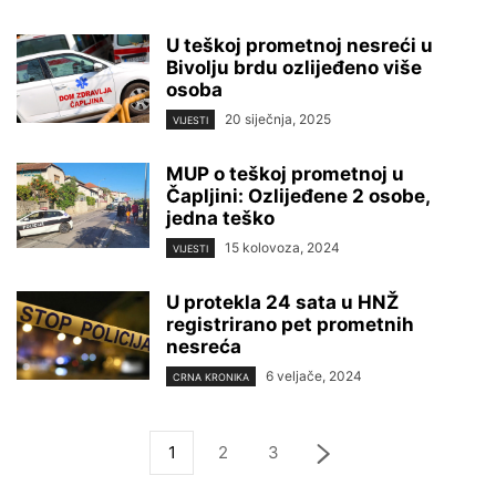
U teškoj prometnoj nesreći u
Bivolju brdu ozlijeđeno više
osoba
20 siječnja, 2025
VIJESTI
MUP o teškoj prometnoj u
Čapljini: Ozlijeđene 2 osobe,
jedna teško
15 kolovoza, 2024
VIJESTI
U protekla 24 sata u HNŽ
registrirano pet prometnih
nesreća
6 veljače, 2024
CRNA KRONIKA
1
2
3