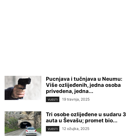
Pucnjava i tučnjava u Neumu:
Više ozlijeđenih, jedna osoba
privedena, jedna...
19 travnja, 2025
VIJESTI
Tri osobe ozlijeđene u sudaru 3
auta u Ševašu; promet bio...
12 ožujka, 2025
VIJESTI