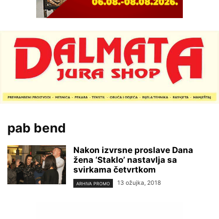
pab bend
Nakon izvrsne proslave Dana
žena ‘Staklo’ nastavlja sa
svirkama četvrtkom
13 ožujka, 2018
ARHIVA PROMO