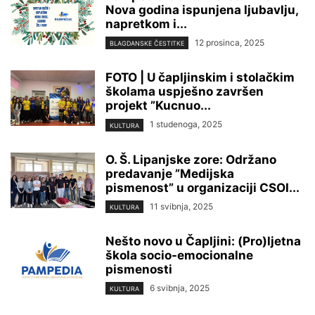
Nova godina ispunjena ljubavlju,
napretkom i...
12 prosinca, 2025
BLAGDANSKE ČESTITKE
FOTO | U čapljinskim i stolačkim
školama uspješno završen
projekt ”Kucnuo...
1 studenoga, 2025
KULTURA
O. Š. Lipanjske zore: Održano
predavanje ”Medijska
pismenost” u organizaciji CSOI...
11 svibnja, 2025
KULTURA
Nešto novo u Čapljini: (Pro)ljetna
škola socio-emocionalne
pismenosti
6 svibnja, 2025
KULTURA