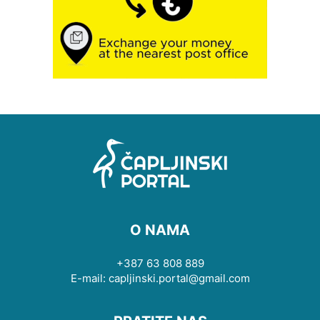
O NAMA
+387 63 808 889
E-mail: capljinski.portal@gmail.com