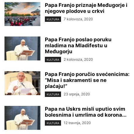
Papa Franjo priznaje Međugorje i
njegove plodove u crkvi
7 kolovoza, 2020
KULTURA
Papa Franjo poslao poruku
mladima na Mladifestu u
Međugorju
2 kolovoza, 2020
KULTURA
Papa Franjo poručio svećenicima:
“Misa i sakramenti se ne
plaćaju!”
23 srpnja, 2020
KULTURA
Papa na Uskrs misli uputio svim
bolesnima i umrlima od korona...
12 travnja, 2020
KULTURA