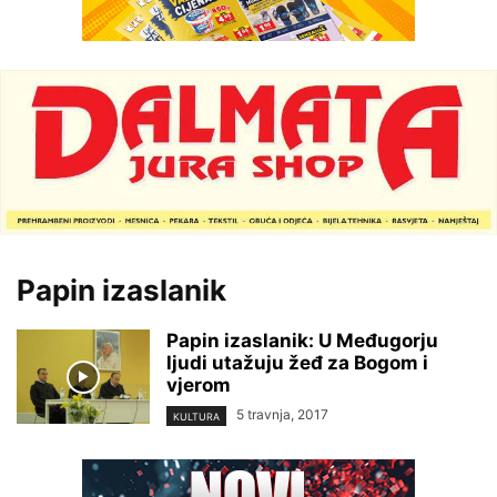
Papin izaslanik
​Papin izaslanik: U Međugorju
ljudi utažuju žeđ za Bogom i
vjerom
5 travnja, 2017
KULTURA