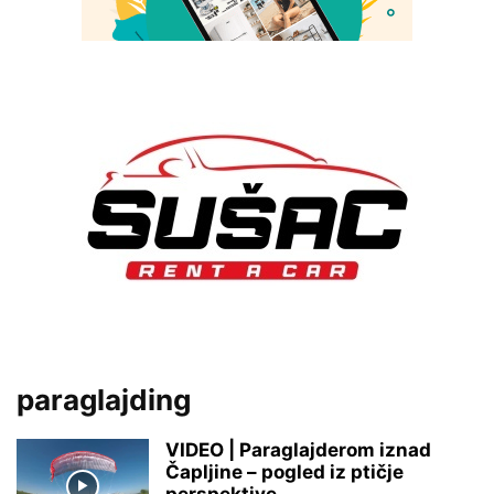
paraglajding
VIDEO | Paraglajderom iznad
Čapljine – pogled iz ptičje