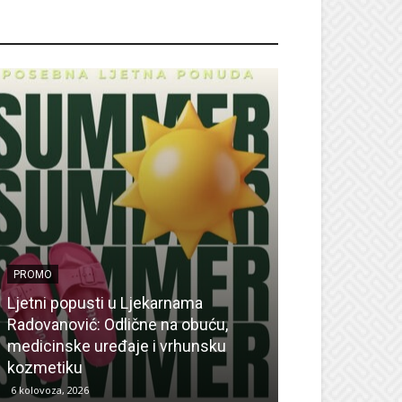
ROMO
PROMO
Ljetni popusti u Ljekarnama
PROMO
Radovanović: Odlične na obuću,
medicinske uređaje i vrhunsku
Ne propustite 
kozmetiku
sedmicu za su
6 kolovoza, 2026
6 kolovoza, 2026