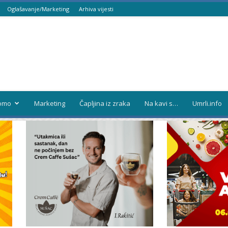
Oglašavanje/Marketing
Arhiva vijesti
omo
Marketing
Čapljina iz zraka
Na kavi s…
Umrli.info