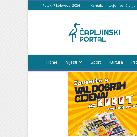
Petak, 7 kolovoza, 2026
Kontakt
Uvjeti korištenja
Čapljinski
portal
Home
Vijesti
Sport
Kultura
Pr