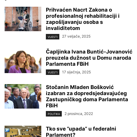
Prihvaćen Nacrt Zakona o
profesionalnoj rehabilitaciji i
zapošljavanju osoba s
invaliditetom
27 veljače, 2025
VIJESTI
Čapljinka Ivana Buntić-Jovanović
preuzela dužnost u Domu naroda
Parlamenta FBiH
17 siječnja, 2025
VIJESTI
Stočanin Mladen Bošković
izabran za dopredsjedavajućeg
Zastupničkog doma Parlamenta
FBiH
2 prosinca, 2022
POLITIKA
Tko sve ”upada” u federalni
Parlament?