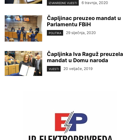
6 travnja, 2020
IZVANREDNE VIJESTI
Čapljinac preuzeo mandat u
Parlamentu FBiH
29 siječnja, 2020
POLITIKA
Čapljinka Iva Raguž preuzela
mandat u Domu naroda
20 veljače, 2019
VIJESTI