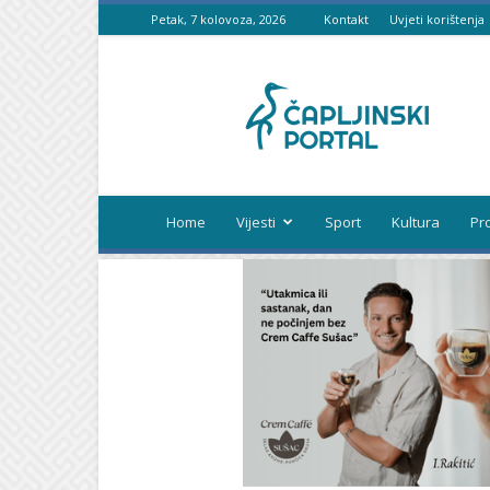
Petak, 7 kolovoza, 2026
Kontakt
Uvjeti korištenja
Čapljinski
portal
Home
Vijesti
Sport
Kultura
Pr