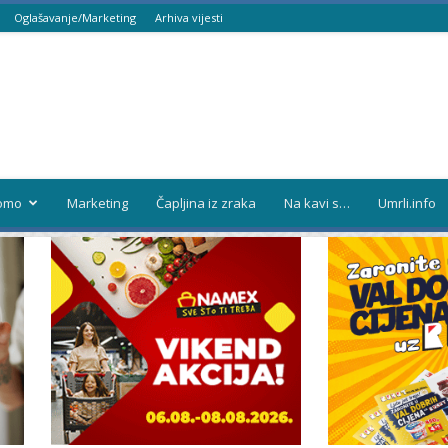
Oglašavanje/Marketing
Arhiva vijesti
omo
Marketing
Čapljina iz zraka
Na kavi s…
Umrli.info