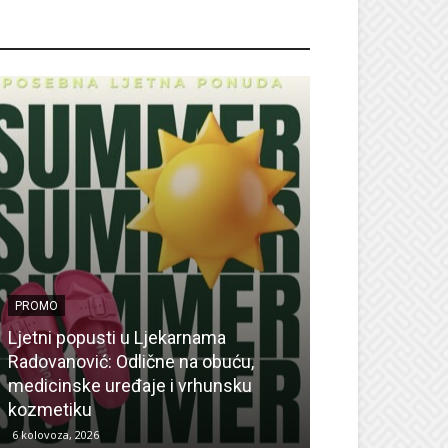
ROMO
PROMO
Ljetni popusti u Ljekarnama
PROMO
Radovanović: Odlične na obuću,
medicinske uređaje i vrhunsku
Ne propustite 
kozmetiku
sedmicu za su
6 kolovoza, 2026
6 kolovoza, 2026