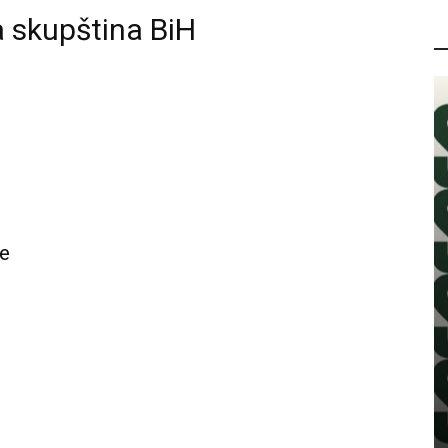
 skupština BiH
P
je