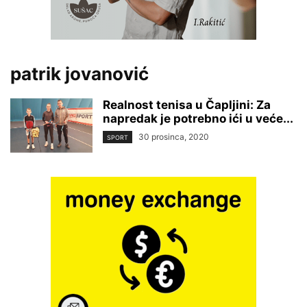
patrik jovanović
Realnost tenisa u Čapljini: Za
napredak je potrebno ići u veće...
30 prosinca, 2020
SPORT