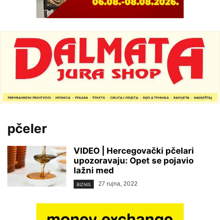
pčeler
VIDEO | Hercegovački pčelari
upozoravaju: Opet se pojavio
lažni med
27 rujna, 2022
BIZNIS