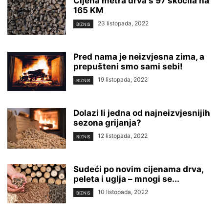
Cijena metra drva s 97 skočila na
165 KM
23 listopada, 2022
BIZNIS
Pred nama je neizvjesna zima, a
prepušteni smo sami sebi!
19 listopada, 2022
BIZNIS
Dolazi li jedna od najneizvjesnijih
sezona grijanja?
12 listopada, 2022
BIZNIS
Sudeći po novim cijenama drva,
peleta i uglja – mnogi se...
10 listopada, 2022
BIZNIS