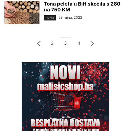
Tona peleta u BiH skočila s 280
na 750 KM
23 rujna, 2022
BIZNIS
2
3
4